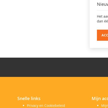
Nieu
Het aa
dan éé
AC
Snelle links
Mijn ac
Privacy en Cookiebeleid
Mij