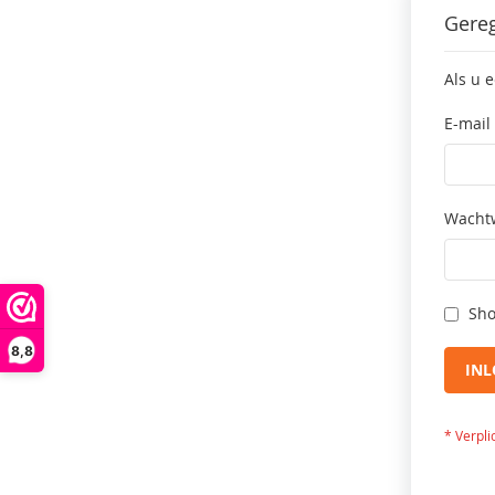
Gereg
Als u 
E-mail
Wacht
Sho
8,8
IN