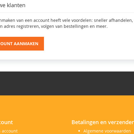
we klanten
nmaken van een account heeft vele voordelen: sneller afhandelen,
n adres registreren, volgen van bestellingen en meer.
COUNT AANMAKEN
count
Betalingen en verzende
n account
Algemene voorwaarden