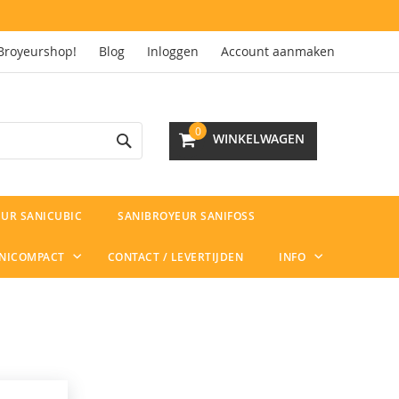
Broyeurshop!
Blog
Inloggen
Account aanmaken
Search
0
WINKELWAGEN
UR SANICUBIC
SANIBROYEUR SANIFOSS
ANICOMPACT
CONTACT / LEVERTIJDEN
INFO