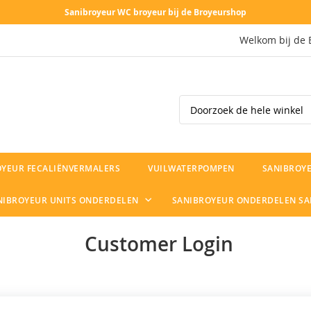
Sanibroyeur WC broyeur bij de Broyeurshop
Welkom bij de 
Search
OYEUR FECALIËNVERMALERS
VUILWATERPOMPEN
SANIBROYE
NIBROYEUR UNITS ONDERDELEN
SANIBROYEUR ONDERDELEN S
Customer Login