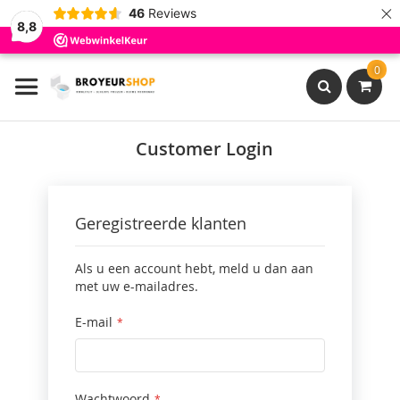
×
46
Reviews
8,8
Ga
0
naar
de
inhoud
Search
Customer Login
Geregistreerde klanten
Als u een account hebt, meld u dan aan
met uw e-mailadres.
E-mail
Wachtwoord