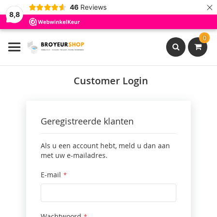
×
46
Reviews
8,8
Ga
0
naar
de
inhoud
Search
Customer Login
Geregistreerde klanten
Als u een account hebt, meld u dan aan
met uw e-mailadres.
E-mail
Wachtwoord