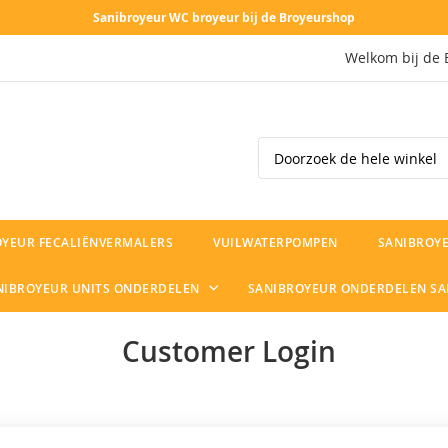
Sanibroyeur WC broyeur bij de Broyeurshop
Welkom bij de 
Search
OYEUR FECALIËNVERMALERS
VUILWATERPOMPEN
SANIBROYE
NIBROYEUR UNITS ONDERDELEN
SANIBROYEUR ONDERDELEN S
Customer Login