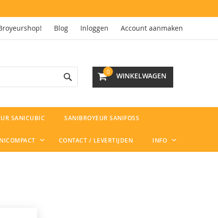
Broyeurshop!
Blog
Inloggen
Account aanmaken
Search
0
WINKELWAGEN
UR SANICUBIC
SANIBROYEUR SANIFOSS
ANICOMPACT
CONTACT / LEVERTIJDEN
INFO