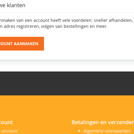
we klanten
nmaken van een account heeft vele voordelen: sneller afhandelen,
n adres registreren, volgen van bestellingen en meer.
COUNT AANMAKEN
count
Betalingen en verzende
n account
Algemene voorwaarden