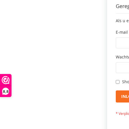
Gereg
Als u 
E-mail
Wacht
Sho
8,8
IN