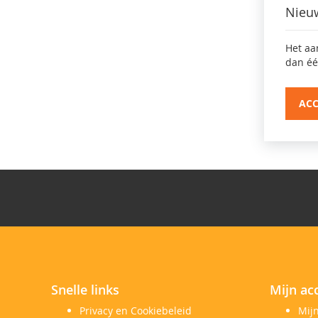
Nieu
Het aa
dan éé
AC
Snelle links
Mijn ac
Privacy en Cookiebeleid
Mij