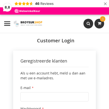
×
46
Reviews
8,8
Ga
0
naar
de
inhoud
Search
Customer Login
Geregistreerde klanten
Als u een account hebt, meld u dan aan
met uw e-mailadres.
E-mail
Wachtwoord