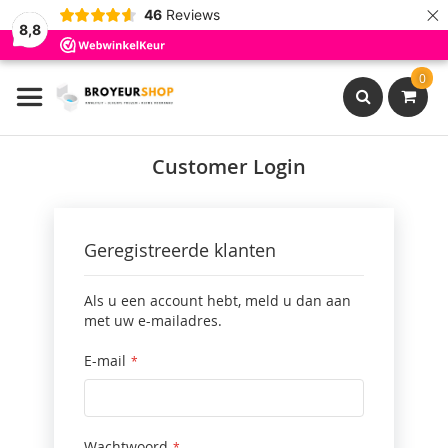
×
46
Reviews
8,8
Ga
0
naar
de
inhoud
Search
Customer Login
Geregistreerde klanten
Als u een account hebt, meld u dan aan
met uw e-mailadres.
E-mail
Wachtwoord