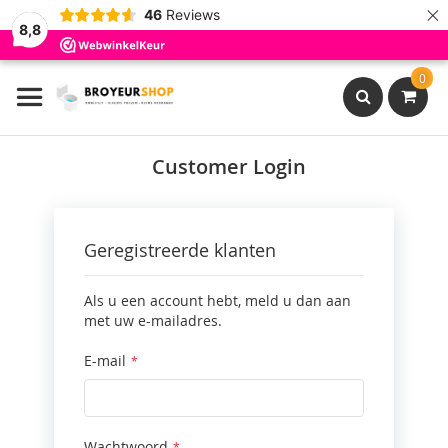
×
46
Reviews
8,8
Ga
0
naar
de
inhoud
Search
Customer Login
Geregistreerde klanten
Als u een account hebt, meld u dan aan
met uw e-mailadres.
E-mail
Wachtwoord