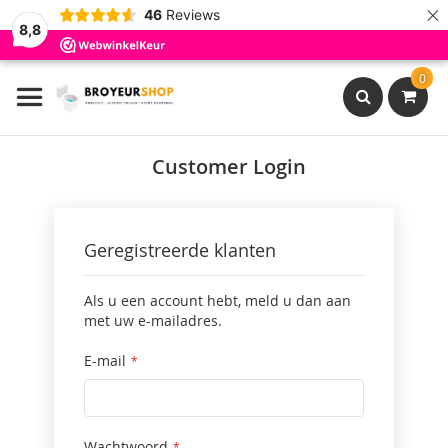
×
46
Reviews
8,8
Ga
0
naar
de
inhoud
Search
Customer Login
Geregistreerde klanten
Als u een account hebt, meld u dan aan
met uw e-mailadres.
E-mail
Wachtwoord