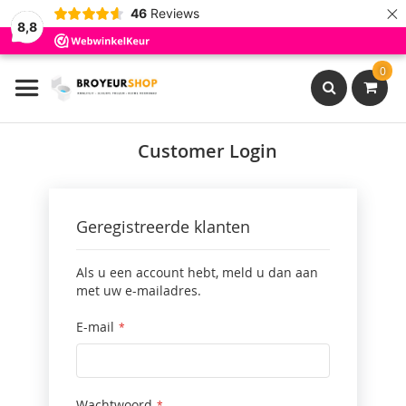
×
46
Reviews
8,8
Ga
0
naar
de
inhoud
Search
Customer Login
Geregistreerde klanten
Als u een account hebt, meld u dan aan
met uw e-mailadres.
E-mail
Wachtwoord