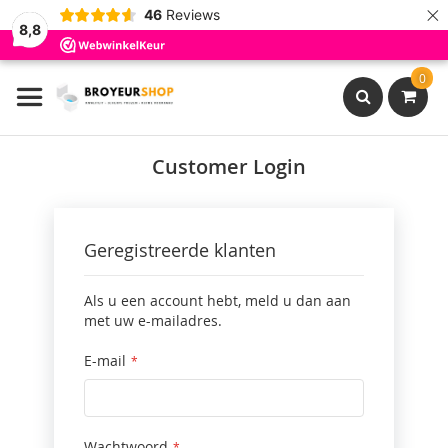
×
46
Reviews
8,8
Ga
0
naar
de
inhoud
Search
Customer Login
Geregistreerde klanten
Als u een account hebt, meld u dan aan
met uw e-mailadres.
E-mail
Wachtwoord