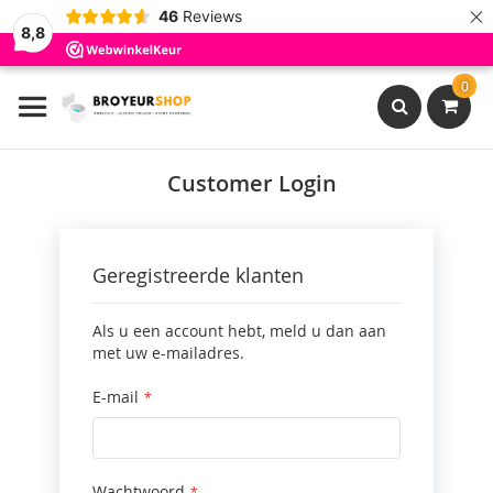
×
46
Reviews
8,8
Ga
0
naar
de
inhoud
Search
Customer Login
Geregistreerde klanten
Als u een account hebt, meld u dan aan
met uw e-mailadres.
E-mail
Wachtwoord