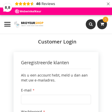
×
46
Reviews
8,8
Ga
0
naar
de
inhoud
Search
Customer Login
Geregistreerde klanten
Als u een account hebt, meld u dan aan
met uw e-mailadres.
E-mail
Wachtwoord