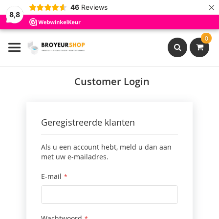
×
46
Reviews
8,8
Ga
0
naar
de
inhoud
Search
Customer Login
Geregistreerde klanten
Als u een account hebt, meld u dan aan
met uw e-mailadres.
E-mail
Wachtwoord