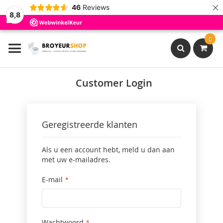
×
46
Reviews
8,8
Ga
0
naar
de
inhoud
Search
Customer Login
Geregistreerde klanten
Als u een account hebt, meld u dan aan
met uw e-mailadres.
E-mail
Wachtwoord