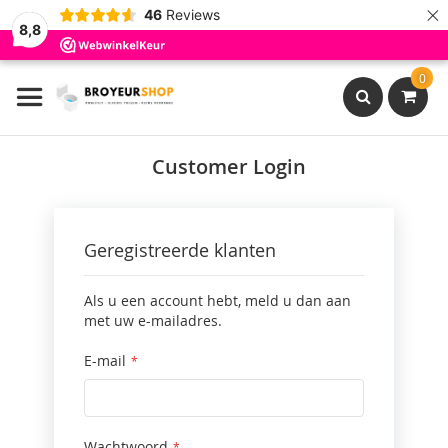
×
46
Reviews
8,8
Ga
0
naar
de
inhoud
Search
Customer Login
Geregistreerde klanten
Als u een account hebt, meld u dan aan
met uw e-mailadres.
E-mail
Wachtwoord