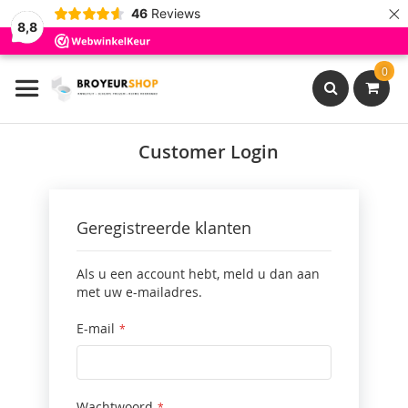
×
46
Reviews
8,8
Ga
0
naar
de
inhoud
Search
Customer Login
Geregistreerde klanten
Als u een account hebt, meld u dan aan
met uw e-mailadres.
E-mail
Wachtwoord