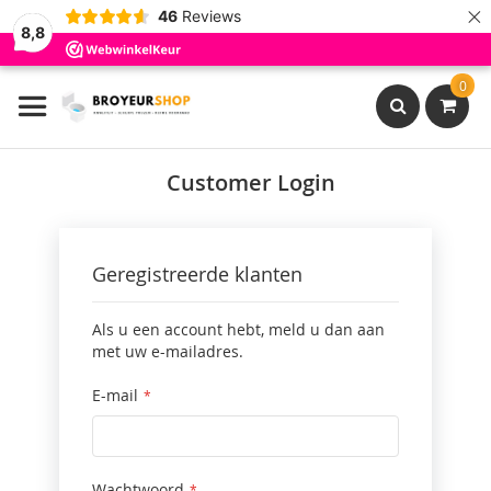
×
46
Reviews
8,8
Ga
0
naar
de
inhoud
Search
Customer Login
Geregistreerde klanten
Als u een account hebt, meld u dan aan
met uw e-mailadres.
E-mail
Wachtwoord