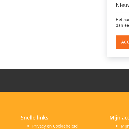
Nieu
Het aa
dan éé
AC
Snelle links
Mijn ac
Privacy en Cookiebeleid
Mij