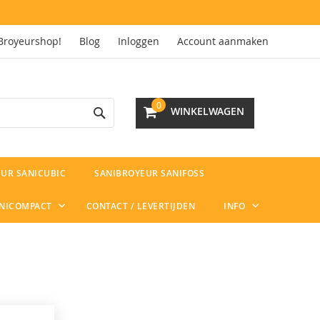
Broyeurshop!
Blog
Inloggen
Account aanmaken
Search
0
WINKELWAGEN
UR SANICUBIC
SANIBROYEUR SANIFOSS
ANICOMPACT
CONTACT / LEVERTIJDEN
INFO