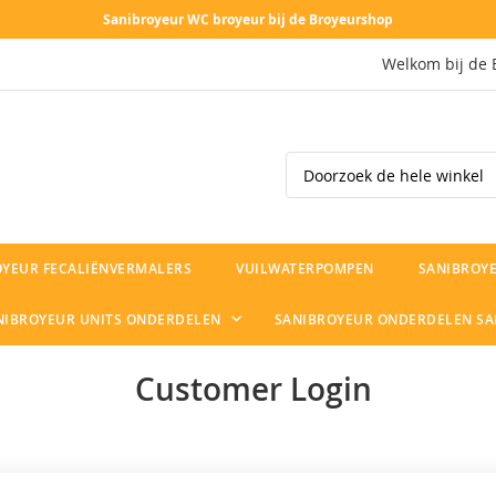
Sanibroyeur WC broyeur bij de Broyeurshop
Welkom bij de 
Search
OYEUR FECALIËNVERMALERS
VUILWATERPOMPEN
SANIBROYE
NIBROYEUR UNITS ONDERDELEN
SANIBROYEUR ONDERDELEN S
Customer Login