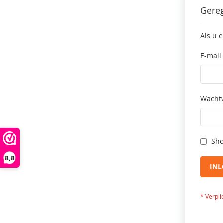
Gereg
Als u 
E-mail
Wacht
Sho
8,8
IN