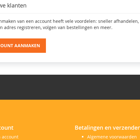
we klanten
nmaken van een account heeft vele voordelen: sneller afhandelen,
n adres registreren, volgen van bestellingen en meer.
COUNT AANMAKEN
count
Betalingen en verzende
n account
Algemene voorwaarden