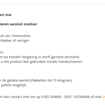
act star
beren aansluit stukken
uik van chemicaliën.
tkalker of reiniger.
len.
et uw handen langdurig in durft (gezond verstand)
of u het product kan gebruiken zonder handschoenen.
 de gehele wereld (Pakketten tot 15 kilogram)
pallets mogelijk.
neem dan contact met ons op 0182-304600 - 0031-182304600 of mail
i