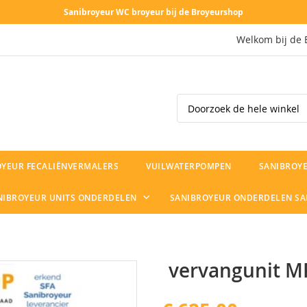
Sanibroyeur WC broyeur bij de Broyeurshop
Welkom bij de 
Search
OYEUR FECALIËNVERMALERS
VUILWATERPOMPEN
SANIBROYE
NIBROYEUR UNITS ONDERDELEN
SANIBROYEUR ONDERDELEN S
vervangunit M