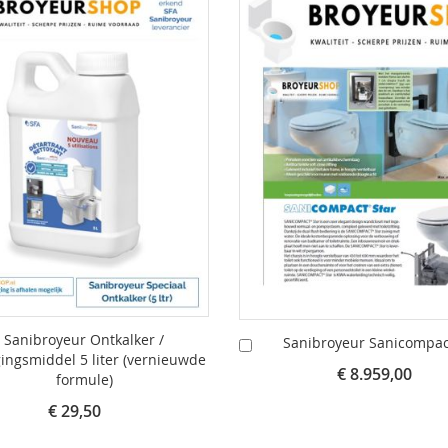
Sanibroyeur Ontkalker /
Sanibroyeur Sanicompac
In
gingsmiddel 5 liter (vernieuwde
lwagen
Winkelwagen
€ 8.959,00
formule)
€ 29,50