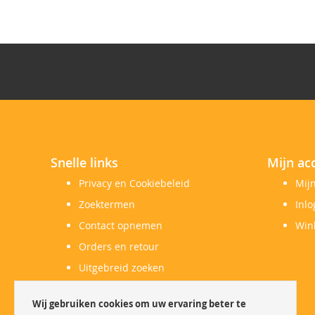
Snelle links
Mijn ac
Privacy en Cookiebeleid
Mij
Zoektermen
Inl
Contact opnemen
Win
Orders en retour
Uitgebreid zoeken
Herroepingsrecht
Wij gebruiken cookies om uw ervaring beter te
Klachtenregeling