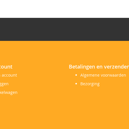
count
Betalingen en verzende
n account
Algemene voorwaarden
oggen
Bezorging
kelwagen