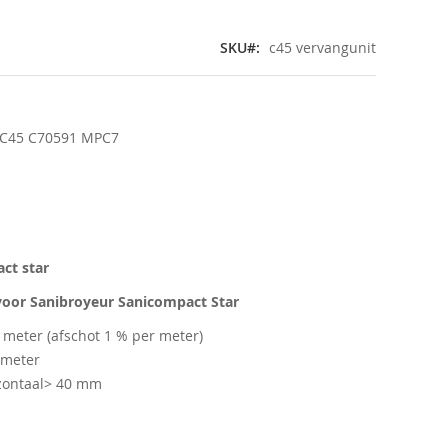
SKU
c45 vervangunit
 C45 C70591 MPC7
ct star
 voor
Sanibroyeur Sanicompact Star
meter (afschot 1 % per meter)
 meter
izontaal> 40 mm