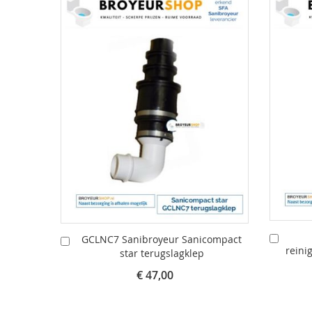
In
GCLNC7 Sanibroyeur Sanicompact
In
reini
Winke
star terugslagklep
Winkelwagen
€ 47,00