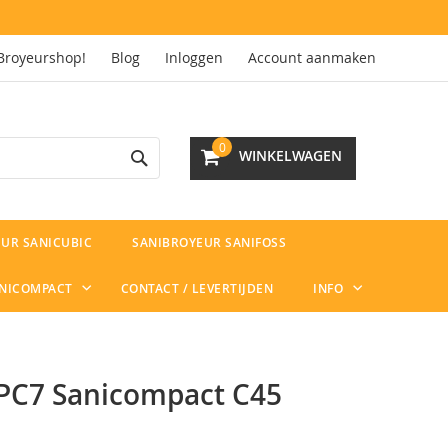
Broyeurshop!
Blog
Inloggen
Account aanmaken
Search
0
WINKELWAGEN
UR SANICUBIC
SANIBROYEUR SANIFOSS
ANICOMPACT
CONTACT / LEVERTIJDEN
INFO
PC7 Sanicompact C45