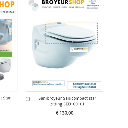
t Star
Sanibroyeur Sanicompact star
AU01
In
In
zitting SED100101
Winkelwagen
Wink
€ 130,00