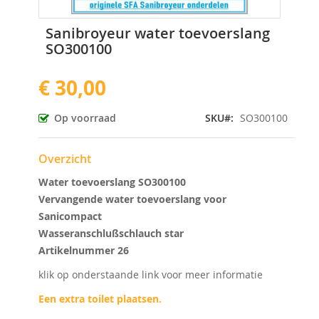
Ga
Sanibroyeur water toevoerslang
naar
SO300100
het
begin
€ 30,00
van
de
afbeeldingen-
Op voorraad
SKU
SO300100
gallerij
Overzicht
Water toevoerslang SO300100
Vervangende water toevoerslang voor
Sanicompact
Wasseranschlußschlauch star
Artikelnummer 26
klik op onderstaande link voor meer informatie
Een extra toilet plaatsen.