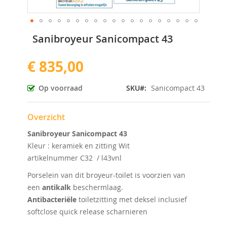
Ga
Sanibroyeur Sanicompact 43
naar
het
€ 835,00
begin
van
de
Op voorraad
SKU
Sanicompact 43
afbeeldingen-
gallerij
Overzicht
Sanibroyeur Sanicompact 43
Kleur : keramiek en zitting Wit
artikelnummer C32 / l43vnl
Porselein van dit broyeur-toilet is voorzien van
een
antikalk
beschermlaag.
Antibacteriële
toiletzitting met deksel inclusief
softclose quick release scharnieren