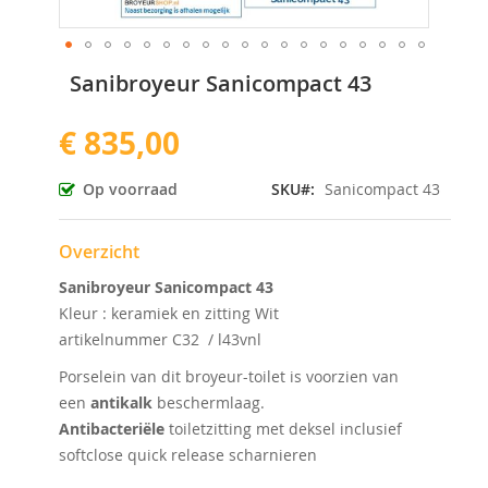
Ga
Sanibroyeur Sanicompact 43
naar
het
€ 835,00
begin
van
de
Op voorraad
SKU
Sanicompact 43
afbeeldingen-
gallerij
Overzicht
Sanibroyeur Sanicompact 43
Kleur : keramiek en zitting Wit
artikelnummer C32 / l43vnl
Porselein van dit broyeur-toilet is voorzien van
een
antikalk
beschermlaag.
Antibacteriële
toiletzitting met deksel inclusief
softclose quick release scharnieren