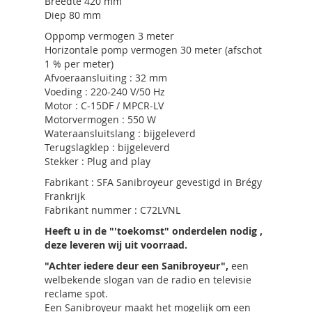
Breedte 420 mm
Diep 80 mm
Oppomp vermogen 3 meter
Horizontale pomp vermogen 30 meter (afschot
1 % per meter)
Afvoeraansluiting : 32 mm
Voeding : 220-240 V/50 Hz
Motor : C-15DF / MPCR-LV
Motorvermogen : 550 W
Wateraansluitslang : bijgeleverd
Terugslagklep : bijgeleverd
Stekker : Plug and play
Fabrikant : SFA Sanibroyeur gevestigd in Brégy
Frankrijk
Fabrikant nummer : C72LVNL
Heeft u in de "'toekomst" onderdelen nodig ,
deze leveren wij uit voorraad.
"Achter iedere deur een Sanibroyeur",
een
welbekende slogan van de radio en televisie
reclame spot.
Een Sanibroyeur maakt het mogelijk om een