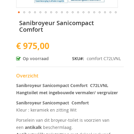
Ga
Sanibroyeur Sanicompact
naar
Comfort
het
begin
€ 975,00
van
de
afbeeldingen-
Op voorraad
SKU
comfort C72LVNL
gallerij
Overzicht
Sanibroyeur Sanicompact Comfort C72LVNL
Hangtoilet met ingebouwde vermaler/ vergruizer
Sanibroyeur Sanicompact Comfort
Kleur : keramiek en zitting Wit
Porselein van dit broyeur-toilet is voorzien van
een
antikalk
beschermlaag.