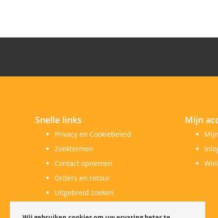
Snelle links
Mijn ac
Privacy en Cookiebeleid
Mij
Zoektermen
Inl
Contact opnemen
Win
Orders en retour
Uitgebreid zoeken
Herroepingsrecht
Wij gebruiken cookies om uw ervaring beter te