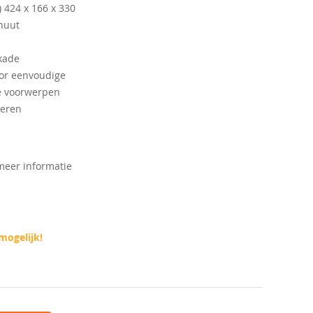
 424 x 166 x 330
nuut
kkade
oor eenvoudige
e voorwerpen
teren
 meer informatie
mogelijk!