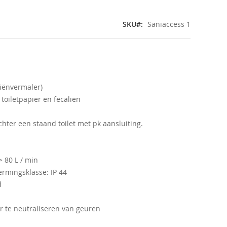
SKU
Saniaccess 1
liënvermaler)
toiletpapier en fecaliën
chter een staand toilet met pk aansluiting.
 80 L / min
rmingsklasse: IP 44
d
er te neutraliseren van geuren