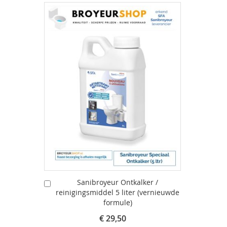
Sanibroyeur Ontkalker /
In
reinigingsmiddel 5 liter (vernieuwde
Winkelwagen
formule)
€ 29,50