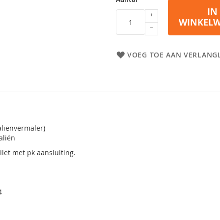
IN
WINKEL
VOEG TOE AAN VERLANGL
aliënvermaler)
aliën
ilet met pk aansluiting.
4