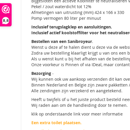
Bijgesloten een actieve Koolfilter te neutraliseren
Pekel / zout waterdicht tot 12%
Afmetingen van uitrusting (mm) 424 x 166 x 330
Pomp vermogen 80 liter per minuut
8,8
Inclusief terugslagklep en aansluitingen.
Inclusief actief koolstoffilter voor het neutralise
Bestellen van een Sanibroyeur
.
Wenst u deze af te halen dient u deze via de websi
Zodra uw bestelling klaarligt krijgt u van ons een b
Als u wenst kunt u bij het afhalen van de bestelli
Onze voorkeur is Pinnen of via IDeal, maar contant 
Bezorging
-
Wij kunnen ook uw aankoop verzenden dit kan over
Binnen Nederland en Belgie zijn zware pakketten / 
Alle zendingen zijn verzekerd en aangetekend.
Heeft u twijfels of u het juiste product besteld 
Wij raden aan om de handleiding door te nemen.
klik op onderstaande link voor meer informatie
Een extra toilet plaatsen.