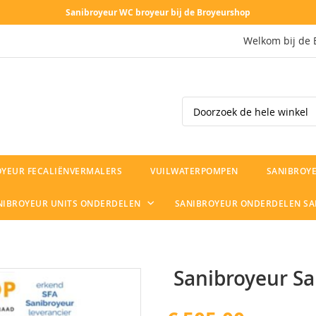
Sanibroyeur WC broyeur bij de Broyeurshop
Welkom bij de 
Search
OYEUR FECALIËNVERMALERS
VUILWATERPOMPEN
SANIBROYE
NIBROYEUR UNITS ONDERDELEN
SANIBROYEUR ONDERDELEN S
Sanibroyeur Sa