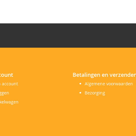
count
Betalingen en verzende
n account
Algemene voorwaarden
oggen
Bezorging
kelwagen