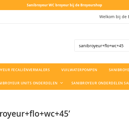
Sanibroyeur WC broyeur bij de Broyeurshop
Welkom bij de 
Search
OYEUR FECALIËNVERMALERS
VUILWATERPOMPEN
SANIBROYE
NIBROYEUR UNITS ONDERDELEN
SANIBROYEUR ONDERDELEN S
broyeur+flo+wc+45’