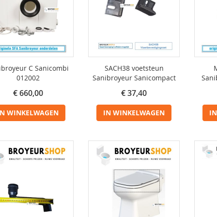
ibroyeur C Sanicombi
SACH38 voetsteun
M
012002
Sanibroyeur Sanicompact
Sani
€ 660,00
€ 37,40
IN WINKELWAGEN
IN WINKELWAGEN
I