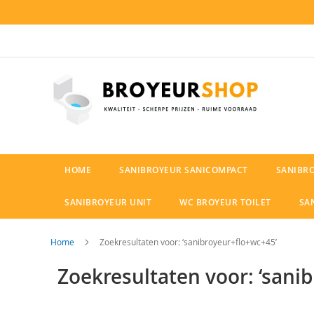
Ga
naar
de
inhoud
HOME
SANIBROYEUR SANICOMPACT
SANIBR
SANIBROYEUR UNIT
WC BROYEUR TOILET
SA
Home
Zoekresultaten voor: ‘sanibroyeur+flo+wc+45’
Zoekresultaten voor: ‘sani