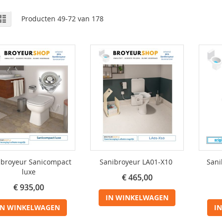
onen
o-
Lijst
Producten
49
-
72
van
178
el
s
ibroyeur Sanicompact
Sanibroyeur LA01-X10
Sani
luxe
€ 465,00
€ 935,00
IN WINKELWAGEN
IN WINKELWAGEN
I