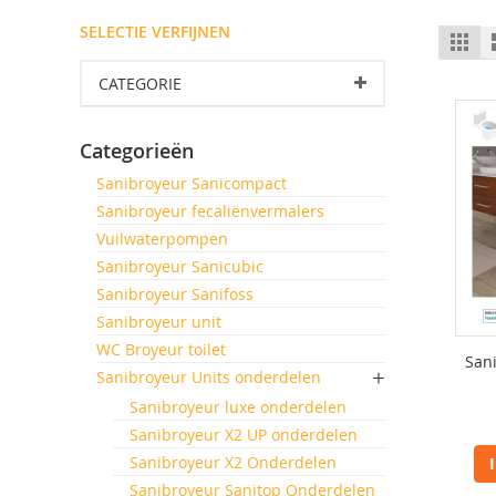
SELECTIE VERFIJNEN
T
Fot
tab
al
CATEGORIE
Categorieën
Sanibroyeur Sanicompact
Sanibroyeur fecaliënvermalers
Vuilwaterpompen
Sanibroyeur Sanicubic
Sanibroyeur Sanifoss
Sanibroyeur unit
WC Broyeur toilet
San
Sanibroyeur Units onderdelen
Sanibroyeur luxe onderdelen
Sanibroyeur X2 UP onderdelen
Sanibroyeur X2 Onderdelen
Sanibroyeur Sanitop Onderdelen