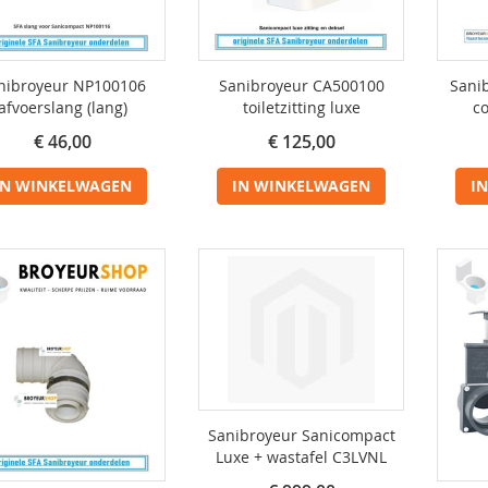
nibroyeur NP100106
Sanibroyeur CA500100
Sani
afvoerslang (lang)
toiletzitting luxe
c
€ 46,00
€ 125,00
IN WINKELWAGEN
IN WINKELWAGEN
I
Sanibroyeur Sanicompact
Luxe + wastafel C3LVNL