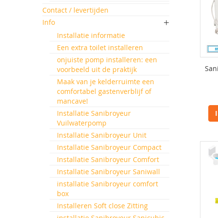
Contact / levertijden
Info
Installatie informatie
Een extra toilet installeren
onjuiste pomp installeren: een
San
voorbeeld uit de praktijk
Maak van je kelderruimte een
comfortabel gastenverblijf of
mancave!
Installatie Sanibroyeur
Vuilwaterpomp
Installatie Sanibroyeur Unit
Installatie Sanibroyeur Compact
Installatie Sanibroyeur Comfort
Installatie Sanibroyeur Saniwall
installatie Sanibroyeur comfort
box
Installeren Soft close Zitting
installatie Sanibroyeur Sanicubic