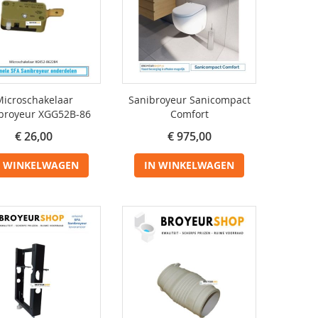
icroschakelaar
Sanibroyeur Sanicompact
broyeur XGG52B-86
Comfort
€ 26,00
€ 975,00
N WINKELWAGEN
IN WINKELWAGEN