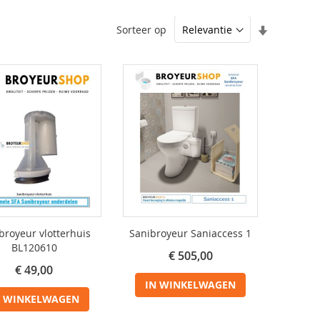
Van
Sorteer op
laag
naar
hoog
sorteren
broyeur vlotterhuis
Sanibroyeur Saniaccess 1
BL120610
€ 505,00
€ 49,00
IN WINKELWAGEN
N WINKELWAGEN