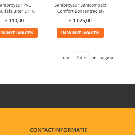
anibroyeur PVC
Sanibroyeur Sanicompact
huifafsluiter D110
Comfort Box (antraciet)
€ 110,00
€ 1.025,00
N WINKELWAGEN
IN WINKELWAGEN
Toon
per pagina
CONTACTINFORMATIE