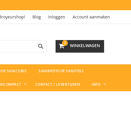
Broyeurshop!
Blog
Inloggen
Account aanmaken
Search
0
WINKELWAGEN
UR SANICUBIC
SANIBROYEUR SANIFOSS
ANICOMPACT
CONTACT / LEVERTIJDEN
INFO