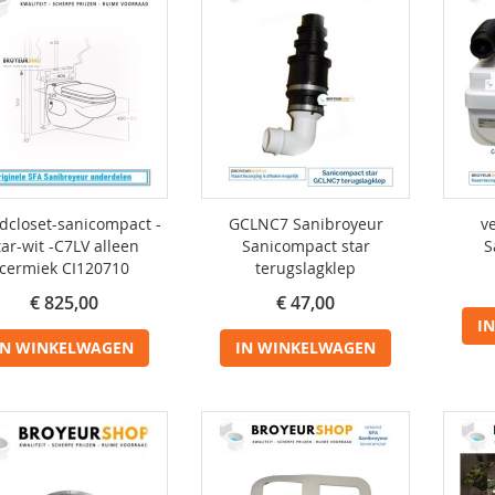
closet-sanicompact -
GCLNC7 Sanibroyeur
v
tar-wit -C7LV alleen
Sanicompact star
S
cermiek CI120710
terugslagklep
€ 825,00
€ 47,00
I
IN WINKELWAGEN
IN WINKELWAGEN