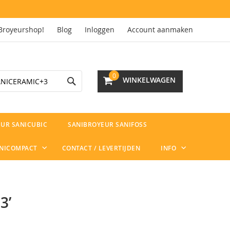
Broyeurshop!
Blog
Inloggen
Account aanmaken
Search
0
WINKELWAGEN
UR SANICUBIC
SANIBROYEUR SANIFOSS
ANICOMPACT
CONTACT / LEVERTIJDEN
INFO
3’