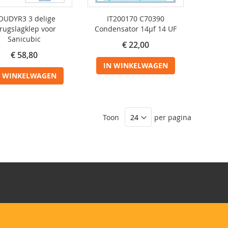
OUDYR3 3 delige
IT200170 C70390
rugslagklep voor
Condensator 14µf 14 UF
Sanicubic
€ 22,00
€ 58,80
IN WINKELWAGEN
N WINKELWAGEN
Toon
per pagina