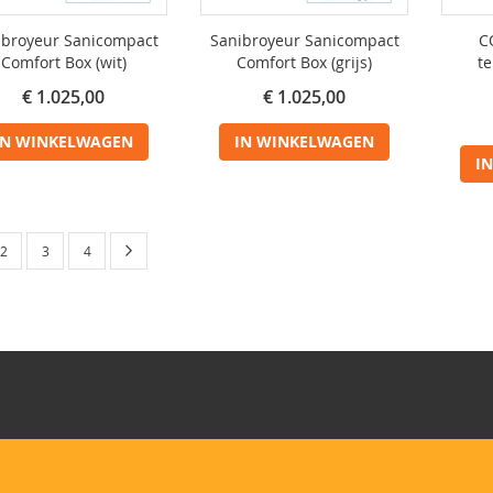
ibroyeur Sanicompact
Sanibroyeur Sanicompact
C
Comfort Box (wit)
Comfort Box (grijs)
te
€ 1.025,00
€ 1.025,00
IN WINKELWAGEN
IN WINKELWAGEN
I
 momenteel pagina
Pagina
Volgende
Pagina
Pagina
Pagina
2
3
4