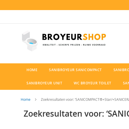
Ga
naar
de
inhoud
HOME
SANIBROYEUR SANICOMPACT
SANIBR
SANIBROYEUR UNIT
WC BROYEUR TOILET
SA
Home
Zoekresultaten voor: ‘SANICOMPACT®+Star/+SANICER
Zoekresultaten voor: ‘SA