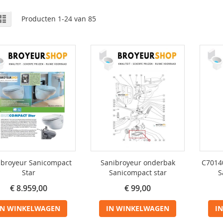
onen
o-
Lijst
Producten
1
-
24
van
85
el
s
ibroyeur Sanicompact
Sanibroyeur onderbak
C70140
Star
Sanicompact star
S
€ 8.959,00
€ 99,00
IN WINKELWAGEN
IN WINKELWAGEN
I