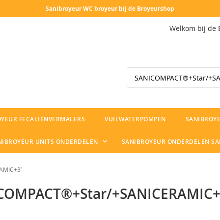
Sanibroyeur WC broyeur bij de Broyeurshop
Welkom bij de 
Search
OYEUR FECALIËNVERMALERS
VUILWATERPOMPEN
SANIBROYE
NIBROYEUR UNITS ONDERDELEN
SANIBROYEUR ONDERDELEN S
AMIC+3’
NICOMPACT®+Star/+SANICERAMIC+