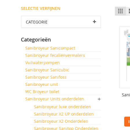
SELECTIE VERFIJNEN
T
Fot
tab
al
CATEGORIE
Categorieën
Sanibroyeur Sanicompact
Sanibroyeur fecaliënvermalers
Vuilwaterpompen
Sanibroyeur Sanicubic
Sanibroyeur Sanifoss
Sanibroyeur unit
WC Broyeur toilet
San
Sanibroyeur Units onderdelen
Sanibroyeur luxe onderdelen
Sanibroyeur X2 UP onderdelen
Sanibroyeur X2 Onderdelen
Sanibroyeur Sanitop Onderdelen