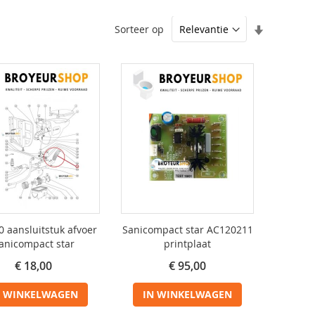
Van
Sorteer op
laag
naar
hoog
sorteren
 aansluitstuk afvoer
Sanicompact star AC120211
anicompact star
printplaat
€ 18,00
€ 95,00
N WINKELWAGEN
IN WINKELWAGEN