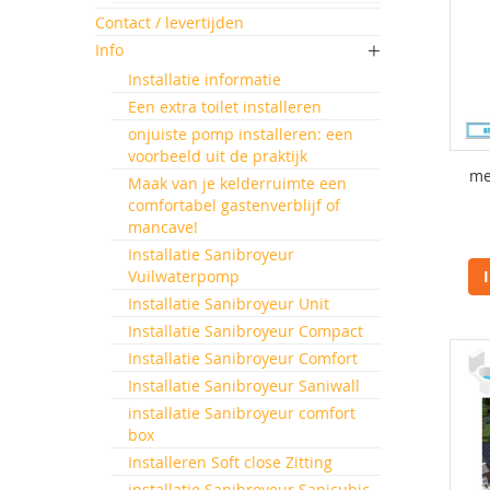
Contact / levertijden
Info
Installatie informatie
Een extra toilet installeren
onjuiste pomp installeren: een
voorbeeld uit de praktijk
me
Maak van je kelderruimte een
comfortabel gastenverblijf of
mancave!
Installatie Sanibroyeur
Vuilwaterpomp
Installatie Sanibroyeur Unit
Installatie Sanibroyeur Compact
Installatie Sanibroyeur Comfort
Installatie Sanibroyeur Saniwall
installatie Sanibroyeur comfort
box
Installeren Soft close Zitting
installatie Sanibroyeur Sanicubic